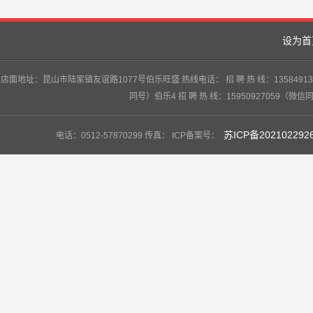
设为首
店面地址：昆山市陆家镇友谊路1077号伯乐旺盛 热线电话： 招 聘 热 线：13584913747
同号）伯乐4 招 聘 热 线：15950927059（微信
苏ICP备202102292
电话：0512-57870299 传真： ICP备案号：