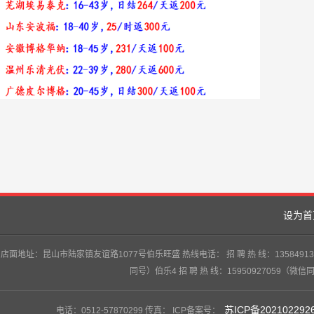
设为首
店面地址：昆山市陆家镇友谊路1077号伯乐旺盛 热线电话： 招 聘 热 线：13584913747
同号）伯乐4 招 聘 热 线：15950927059（微信
苏ICP备202102292
电话：0512-57870299 传真： ICP备案号：