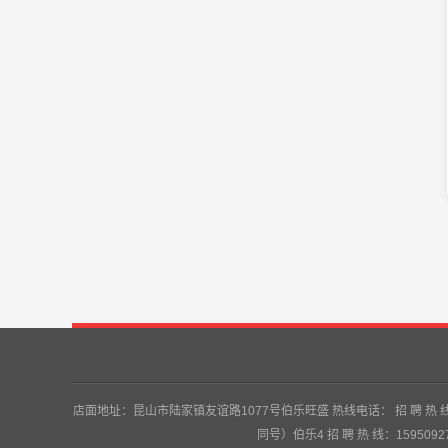
店面地址：昆山市陆家镇友谊路1077号伯乐旺盛 热线电话： 招 聘 热 线：135
同号）伯乐4 招 聘 热 线：159509