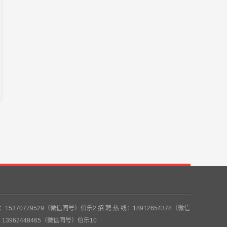
5370779529（微信同号）伯乐2 招 聘 热 线：18912654378（微信
：13962448465（微信同号）伯乐10