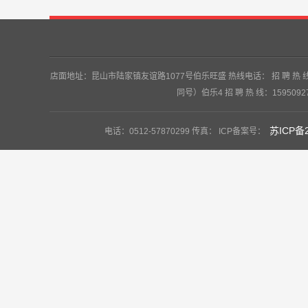
店面地址：昆山市陆家镇友谊路1077号伯乐旺盛 热线电话： 招 聘 热 线：135
同号）伯乐4 招 聘 热 线：159509
苏ICP备2
电话：0512-57870299 传真： ICP备案号：