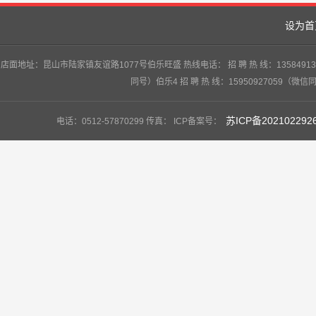
设为首
店面地址：昆山市陆家镇友谊路1077号伯乐旺盛 热线电话： 招 聘 热 线：13584913747
同号）伯乐4 招 聘 热 线：15950927059（微信
苏ICP备202102292
电话：0512-57870299 传真： ICP备案号：