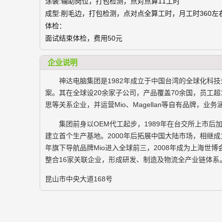
涂装:辅助岗位，打包检测，点对点算11工时
成型:削毛边，打包检测，点对点全算工时，月工时360左
体检：
面试结束体检，费用50元
企业说明
神达电脑集团是1982年成立于中国台湾的全球化科
案。其在全球设20余家子公司，产品覆盖70余国，员工超1
思等关系企业，并运营Mio、Magellan等自有品牌，
集团前身以OEM代工起步，1989年在台交所上市后
建立首个生产基地。2000年后拓展中国大陆市场，相继
年旗下导航品牌Mio进入全球前三，2008年成为上海世博
整合16家关联企业，形成研发、制造及物流全产业链体系
昆山市中央大道168号