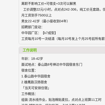
离职不影响工价+可借支+3次可以解黑
工价调整22元/小时，点对点242-306，纯工价无套路，
月工资到手7500以上
男女22-42岁（最小接收到04年）
招聘部门变动：
中华园厂区：【k7成型】
工资每月10号一次结清（每月10号发上个月25号前所有
工作说明
年龄：
18-42岁
面试地点：泰山路8号神达中华园宿舍东门
宿舍位置：
1.泰山路中华园宿舍
2.雄鹰路汉扬宿舍
「当天可安排住宿」
工作概括：
组装:流水线作业，贴泡棉贴麦拉，点对点上班算11工时