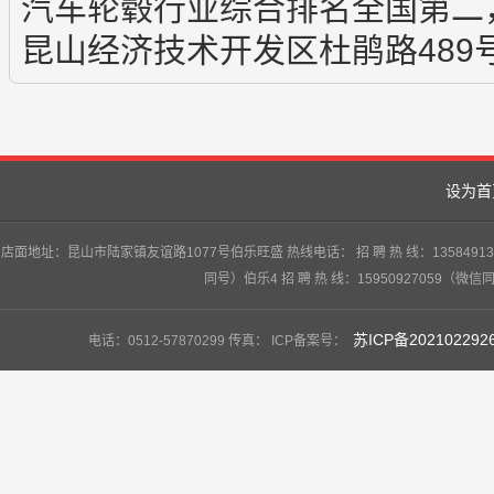
汽车轮毂行业综合排名全国第二
昆山经济技术开发区杜鹃路489
设为首
店面地址：昆山市陆家镇友谊路1077号伯乐旺盛 热线电话： 招 聘 热 线：13584913747
同号）伯乐4 招 聘 热 线：15950927059（微信
苏ICP备202102292
电话：0512-57870299 传真： ICP备案号：