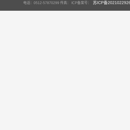
苏ICP备202102292
电话：0512-57870299 传真： ICP备案号：