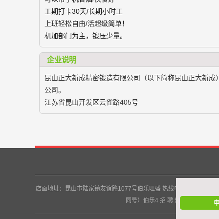
工期打卡30天/长期小时工
上班轻松自由/活超级简单！
机加部门为主，锻压少量。
企业说明
昆山正大新成精密锻造有限公司（以下简称昆山正大新成）成
公司。
江苏省昆山开发区云雀路405号
店面地址：昆山市陆家镇友谊路1077号伯乐旺盛 热线电话： 招 聘 热 线：135
同号）伯乐4 招 聘 热 线：159509