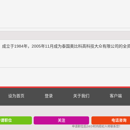
立于1984年，2005年11月成为泰国奥比科高科技大众有限公司的全
设为首页
登录
关于我们
客户端
84913747（微信同号） 招 聘 热 线：17768074660（微信同号） 招 聘 热 线：1
27059（微信同号）伯乐5 招 聘 热 线：13372139188（微信同号）伯乐8 招 聘 热 线
申请职位
关注
电话咨询
申请职位后24小时内经纪人将联系您！