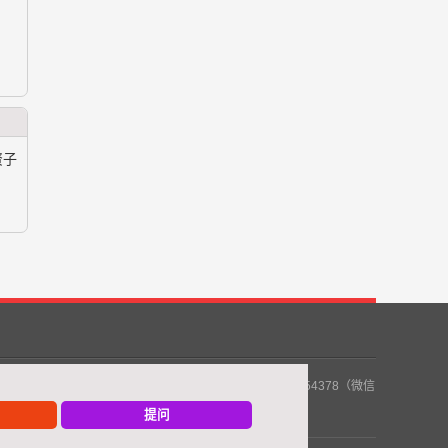
资子
5370779529（微信同号）伯乐2 招 聘 热 线：18912654378（微信
：13962448465（微信同号）伯乐10
提问