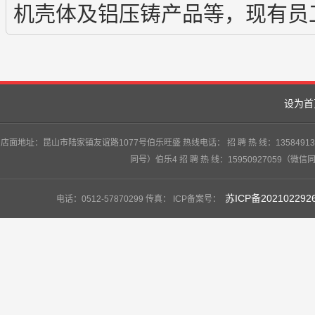
机壳体及铝压铸产品等，现有员工
设为首
店面地址：昆山市陆家镇友谊路1077号伯乐旺盛 热线电话： 招 聘 热 线：13584913747
同号）伯乐4 招 聘 热 线：15950927059（微信
苏ICP备202102292
电话：0512-57870299 传真： ICP备案号：